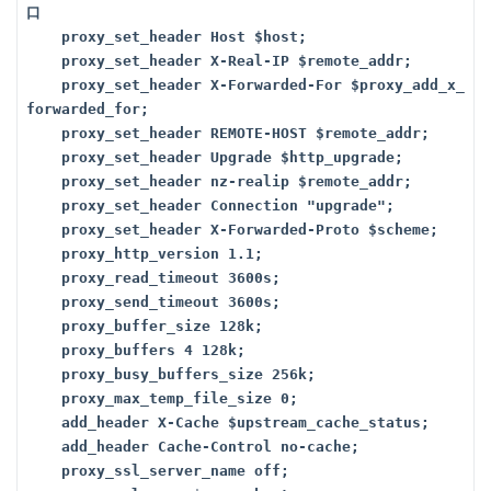
口

    proxy_set_header Host $host; 

    proxy_set_header X-Real-IP $remote_addr; 

    proxy_set_header X-Forwarded-For $proxy_add_x_
forwarded_for; 

    proxy_set_header REMOTE-HOST $remote_addr; 

    proxy_set_header Upgrade $http_upgrade; 

    proxy_set_header nz-realip $remote_addr;

    proxy_set_header Connection "upgrade";

    proxy_set_header X-Forwarded-Proto $scheme;

    proxy_http_version 1.1; 

    proxy_read_timeout 3600s;

    proxy_send_timeout 3600s;

    proxy_buffer_size 128k;

    proxy_buffers 4 128k; 

    proxy_busy_buffers_size 256k;

    proxy_max_temp_file_size 0;

    add_header X-Cache $upstream_cache_status; 

    add_header Cache-Control no-cache; 

    proxy_ssl_server_name off; 
