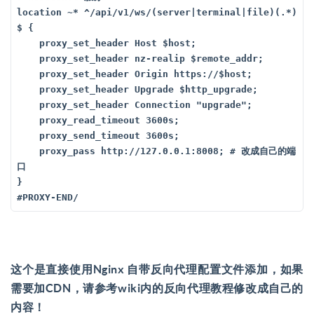
location ~* ^/api/v1/ws/(server|terminal|file)(.*)
$ {

    proxy_set_header Host $host;

    proxy_set_header nz-realip $remote_addr; 

    proxy_set_header Origin https://$host;

    proxy_set_header Upgrade $http_upgrade;

    proxy_set_header Connection "upgrade";

    proxy_read_timeout 3600s;

    proxy_send_timeout 3600s;

    proxy_pass http://127.0.0.1:8008; # 改成自己的端
口

}

#PROXY-END/
这个是直接使用Nginx 自带反向代理配置文件添加，如果
需要加CDN，请参考wiki内的反向代理教程修改成自己的
内容！