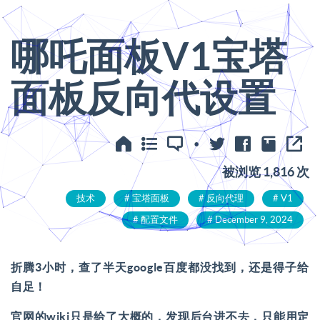
哪吒面板V1宝塔
面板反向代设置
·
被浏览 1,816 次
技术
宝塔面板
反向代理
V1
配置文件
December 9, 2024
折腾3小时，查了半天google百度都没找到，还是得子给
自足！
官网的wiki只是给了大概的，发现后台进不去，只能用定