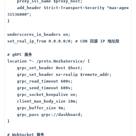
    proxy_ssl_name $proxy_host; 

    add_header Strict-Transport-Security "max-age=
31536000"; 

}

underscores_in_headers on;

set_real_ip_from 0.0.0.0/0; # CDN 回源 IP 地址段

# gRPC 服务

location ^~ /proto.NezhaService/ {

    grpc_set_header Host $host;

    grpc_set_header nz-realip $remote_addr; 

    grpc_read_timeout 600s;

    grpc_send_timeout 600s;

    grpc_socket_keepalive on;

    client_max_body_size 10m;

    grpc_buffer_size 4m;

    grpc_pass grpc://dashboard;

}

# WebSocket 服务
