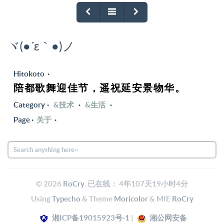
ヾ(●´ε｀●)ノ
Hitokoto ·
陪都歌舞迎佳节，遥祝延安景物华。
Category
·
&技术
·
&生活
·
Page
·
关于
·
© 2026
RoCry
. 已在线：
4年107天19小时4分
Using
Typecho
& Theme
Moricolor
& MIE
RoCry
湘ICP备19015923号-1
|
湘公网安备